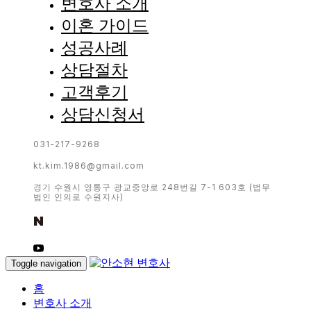
변호사 소개
이혼 가이드
성공사례
상담절차
고객후기
상담신청서
031-217-9268
kt.kim.1986@gmail.com
경기 수원시 영통구 광교중앙로 248번길 7-1 603호 (법무
법인 인의로 수원지사)
Toggle navigation
홈
변호사 소개